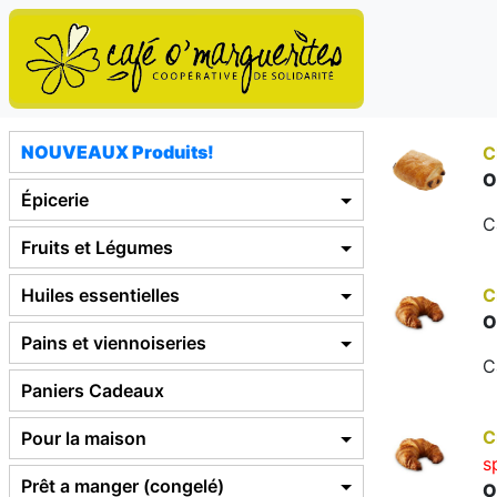
NOUVEAUX Produits!
C
O
Épicerie
C
Fruits et Légumes
Huiles essentielles
C
O
Pains et viennoiseries
C
Paniers Cadeaux
C
Pour la maison
s
Prêt a manger (congelé)
O