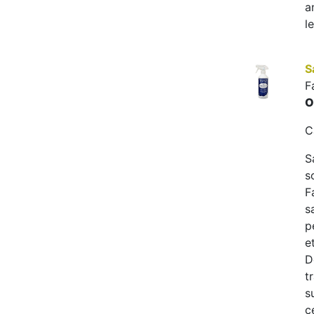
a
l
S
F
O
C
S
s
F
s
p
e
D
t
s
c