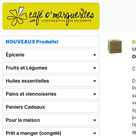
NOUVEAUX Produits!
B
M
Épicerie
O
Fruits et Légumes
C
Huiles essentielles
D
P
Pains et viennoiseries
s
v
Paniers Cadeaux
s
p
Pour la maison
l
a
Prêt a manger (congelé)