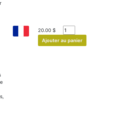
r
20.00 $
Ajouter au panier
s
le
s,