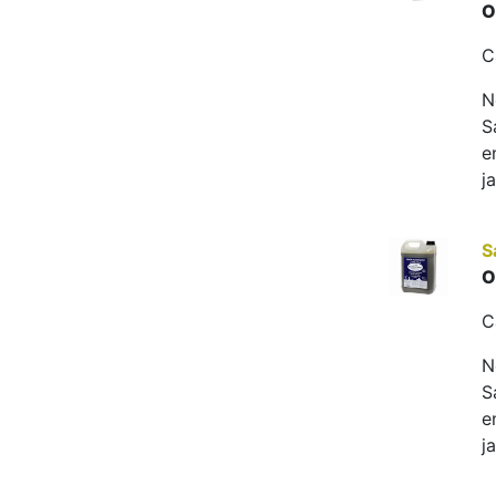
O
C
N
S
e
j
S
O
C
N
S
e
j