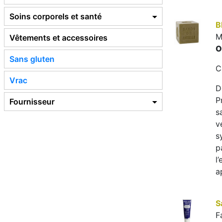
Soins corporels et santé
B
M
Vêtements et accessoires
O
Sans gluten
C
Vrac
D
P
Fournisseur
s
v
s
p
l
a
S
F