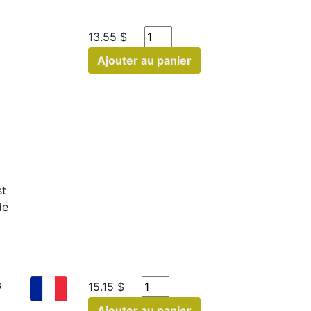
13.55 $
Ajouter au panier
st
de
s
15.15 $
Ajouter au panier