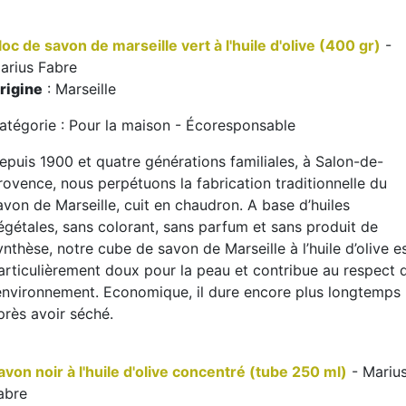
loc de savon de marseille vert à l'huile d'olive (400 gr)
-
arius Fabre
rigine
: Marseille
atégorie : Pour la maison - Écoresponsable
epuis 1900 et quatre générations familiales, à Salon-de-
rovence, nous perpétuons la fabrication traditionnelle du
avon de Marseille, cuit en chaudron. A base d’huiles
égétales, sans colorant, sans parfum et sans produit de
ynthèse, notre cube de savon de Marseille à l’huile d’olive e
articulièrement doux pour la peau et contribue au respect 
’environnement. Economique, il dure encore plus longtemps
près avoir séché.
avon noir à l'huile d'olive concentré (tube 250 ml)
- Mariu
abre