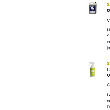
S
O
C
N
S
e
j
S
F
O
C
L
n
l