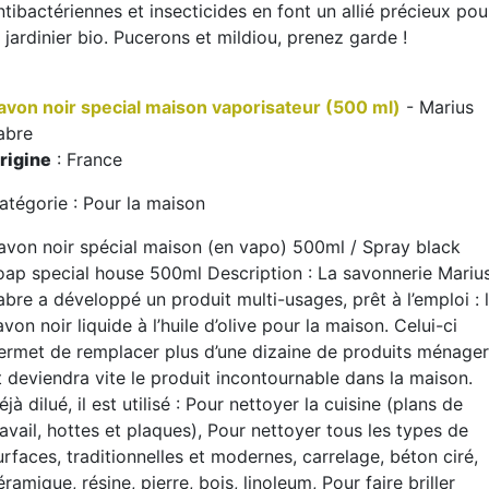
ntibactériennes et insecticides en font un allié précieux pou
e jardinier bio. Pucerons et mildiou, prenez garde !
avon noir special maison vaporisateur (500 ml)
- Marius
abre
rigine
: France
atégorie : Pour la maison
avon noir spécial maison (en vapo) 500ml / Spray black
oap special house 500ml Description : La savonnerie Mariu
abre a développé un produit multi-usages, prêt à l’emploi : 
avon noir liquide à l’huile d’olive pour la maison. Celui-ci
ermet de remplacer plus d’une dizaine de produits ménager
t deviendra vite le produit incontournable dans la maison.
éjà dilué, il est utilisé : Pour nettoyer la cuisine (plans de
ravail, hottes et plaques), Pour nettoyer tous les types de
urfaces, traditionnelles et modernes, carrelage, béton ciré,
éramique, résine, pierre, bois, linoleum, Pour faire briller