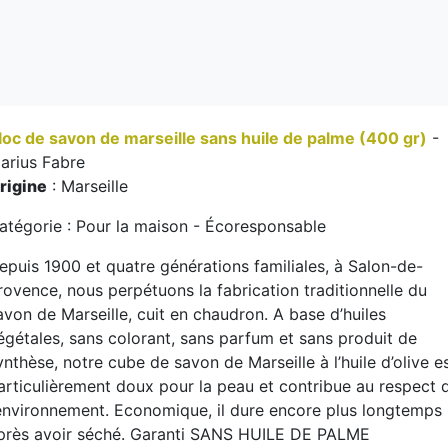
loc de savon de marseille sans huile de palme (400 gr)
-
arius Fabre
rigine
: Marseille
atégorie : Pour la maison - Écoresponsable
epuis 1900 et quatre générations familiales, à Salon-de-
rovence, nous perpétuons la fabrication traditionnelle du
avon de Marseille, cuit en chaudron. A base d’huiles
égétales, sans colorant, sans parfum et sans produit de
ynthèse, notre cube de savon de Marseille à l’huile d’olive e
articulièrement doux pour la peau et contribue au respect 
’environnement. Economique, il dure encore plus longtemps
près avoir séché. Garanti SANS HUILE DE PALME