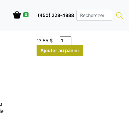
(450) 228-4888
0
13.55 $
Ajouter au panier
st
de