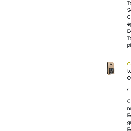
T
S
C
é
É
T
p
C
t
O
C
C
n
É
g
É