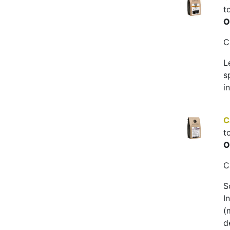
t
O
C
L
s
i
C
t
O
C
S
I
(
d