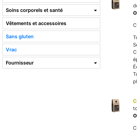
d
Soins corporels et santé
O
Vêtements et accessoires
C
Sans gluten
T
S
Vrac
C
é
Fournisseur
É
T
p
C
t
O
C