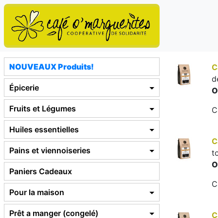
NOUVEAUX Produits!
C
d
Épicerie
O
Fruits et Légumes
C
Huiles essentielles
C
Pains et viennoiseries
t
O
Paniers Cadeaux
C
Pour la maison
Prêt a manger (congelé)
C