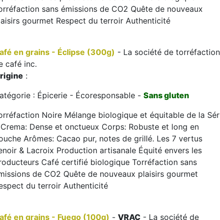
orréfaction sans émissions de CO2 Quête de nouveaux
laisirs gourmet Respect du terroir Authenticité
afé en grains - Éclipse (300g)
- La société de torréfaction
e café inc.
rigine
:
atégorie : Épicerie - Écoresponsable -
Sans gluten
orréfaction Noire Mélange biologique et équitable de la Sér
 Crema: Dense et onctueux Corps: Robuste et long en
ouche Arômes: Cacao pur, notes de grillé. Les 7 vertus
enoir & Lacroix Production artisanale Équité envers les
roducteurs Café certifié biologique Torréfaction sans
missions de CO2 Quête de nouveaux plaisirs gourmet
espect du terroir Authenticité
afé en grains - Fuego (100g)
-
VRAC
- La société de