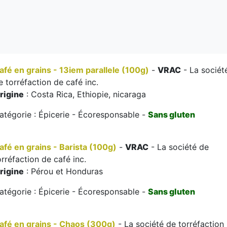
afé en grains - 13iem parallele (100g)
-
VRAC
- La sociét
e torréfaction de café inc.
rigine
: Costa Rica, Ethiopie, nicaraga
atégorie : Épicerie - Écoresponsable -
Sans gluten
afé en grains - Barista (100g)
-
VRAC
- La société de
orréfaction de café inc.
rigine
: Pérou et Honduras
atégorie : Épicerie - Écoresponsable -
Sans gluten
afé en grains - Chaos (300g)
- La société de torréfaction