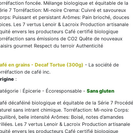
orréfaction foncée. Mélange biologique et équitable de la
érie 7 Torréfaction: Mi-noire Crema: Cuivré et savoureux
orps: Puissant et persistant Arômes: Pain brioché, douces
pices. Les 7 vertus Lenoir & Lacroix Production artisanale
quité envers les producteurs Café certifié biologique
orréfaction sans émissions de CO2 Quête de nouveaux
laisirs gourmet Respect du terroir Authenticité
afé en grains - Decaf Tortue (300g)
- La société de
orréfaction de café inc.
rigine
:
atégorie : Épicerie - Écoresponsable -
Sans gluten
afé décaféiné biologique et équitable de la Série 7 Procéd
aturel sans intrant chimique. Torréfaction: Mi-noire Corps:
quilibré, belle intensité Arômes: Boisé, notes d’amandes
rillées. Les 7 vertus Lenoir & Lacroix Production artisanale
quité envers les producteurs Café certifié biologique