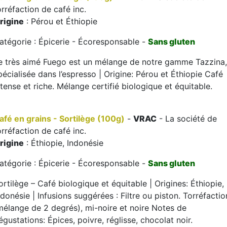
orréfaction de café inc.
rigine
: Pérou et Éthiopie
atégorie : Épicerie - Écoresponsable -
Sans gluten
e très aimé Fuego est un mélange de notre gamme Tazzina,
pécialisée dans l’espresso | Origine: Pérou et Éthiopie Café
ntense et riche. Mélange certifié biologique et équitable.
afé en grains - Sortilège (100g)
-
VRAC
- La société de
orréfaction de café inc.
rigine
: Éthiopie, Indonésie
atégorie : Épicerie - Écoresponsable -
Sans gluten
ortilège – Café biologique et équitable | Origines: Éthiopie,
ndonésie | Infusions suggérées : Filtre ou piston. Torréfactio
mélange de 2 degrés), mi-noire et noire Notes de
égustations: Épices, poivre, réglisse, chocolat noir.