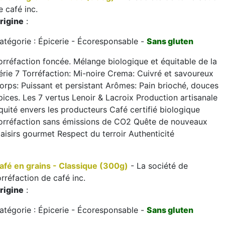
e café inc.
rigine
:
atégorie : Épicerie - Écoresponsable -
Sans gluten
orréfaction foncée. Mélange biologique et équitable de la
érie 7 Torréfaction: Mi-noire Crema: Cuivré et savoureux
orps: Puissant et persistant Arômes: Pain brioché, douces
pices. Les 7 vertus Lenoir & Lacroix Production artisanale
quité envers les producteurs Café certifié biologique
orréfaction sans émissions de CO2 Quête de nouveaux
laisirs gourmet Respect du terroir Authenticité
afé en grains - Classique (300g)
- La société de
orréfaction de café inc.
rigine
:
atégorie : Épicerie - Écoresponsable -
Sans gluten