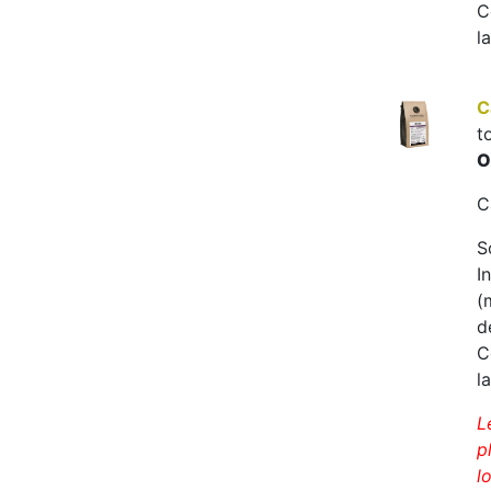
C
l
C
t
O
C
S
I
(
d
C
l
L
p
l