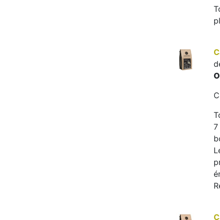
T
p
C
d
O
C
T
7
b
L
p
é
R
C