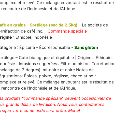
omplexe et relevé. Ce mélange envoutant est le résultat de
a rencontre de l’Indonésie et de l’Afrique.
afé en grains - Sortilège (sac de 2.5kg)
- La société de
orréfaction de café inc. -
Commande spéciale
rigine
: Éthiopie, Indonésie
atégorie : Épicerie - Écoresponsable -
Sans gluten
ortilège – Café biologique et équitable | Origines: Éthiopie,
ndonésie | Infusions suggérées : Filtre ou piston. Torréfactio
mélange de 2 degrés), mi-noire et noire Notes de
égustations: Épices, poivre, réglisse, chocolat noir.
omplexe et relevé. Ce mélange envoutant est le résultat de
a rencontre de l’Indonésie et de l’Afrique.
es produits "commande spéciale" peuvent occasionner de
lus grands délais de livraison. Nous vous contacterons
orsque votre commande sera prête. Merci!